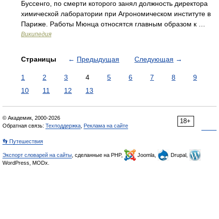
Буссенго, по смерти которого занял должность директора
химической лаборатории при Агрономическом институте в
Париже. Работы Мюнца относятся главным образом к …
Википедия
Страницы
←
Предыдущая
Следующая
→
1
2
3
4
5
6
7
8
9
10
11
12
13
© Академик, 2000-2026
18+
Обратная связь:
Техподдержка
,
Реклама на сайте
👣 Путешествия
Экспорт словарей на сайты
, сделанные на PHP,
Joomla,
Drupal,
WordPress, MODx.