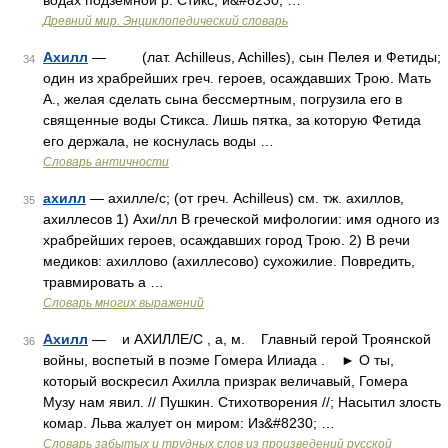
водах подземной р. Стикс, и&#8230; …
Древний мир. Энциклопедический словарь
Ахилл
— (лат. Achilleus, Achilles), сын Пелея и Фетиды;
34
один из храбрейших греч. героев, осаждавших Трою. Мать
А., желая сделать сына бессмертным, погрузила его в
священные воды Стикса. Лишь пятка, за которую Фетида
его держала, не коснулась воды …
Словарь античности
ахилл
— ахилле/с; (от греч. Achilleus) см. тж. ахиллов,
35
ахиллесов 1) Ахи/лл В греческой мифологии: имя одного из
храбрейших героев, осаждавших город Трою. 2) В речи
медиков: ахиллово (ахиллесово) сухожилие. Повредить,
травмировать а …
Словарь многих выражений
Ахилл
— и АХИЛЛЕ/С , а, м. Главный герой Троянской
36
войны, воспетый в поэме Гомера Илиада . ► О ты,
который воскресил Ахилла призрак величавый, Гомера
Музу нам явил. // Пушкин. Стихотворения //; Насытил злость
комар. Льва жалует он миром: Из&#8230; …
Словарь забытых и трудных слов из произведений русской