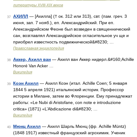
литературы ХVIII-ХIХ веков
АХИЛЛ
— [Ахилла] († ок. 312 или 313), свт. (пам. греч. 3
37
июня, зап. 7 нояб.), еп. Александрийский. При еп.
Александрийском Феоне был возведен в священнический
сан, возглавлял Александрийское огласительное уч ще и
приобрел известность подвижнической&#8230; …
Православная энциклопедия
Аккер, Ахилл ван
— Ахилл ван Аккер нидерл.&#160;Achille
38
Honoré Van Acker …
Википедия
Коэн Ахилл
— Ахилл Коэн (итал. Achille Coen; 5 января
39
1844 5 апреля 1921) итальянский историк. Профессор
истории в Милане, затем во Флоренции. Ему принадлежат
работы: «Le Nubi di Aristofane, con note е introduzione
critica» (1871) «L’Abdicazione di&#8230; …
Википедия
Мюнц Ахилл
— Ахилл Шарль Мюнц (фр. Achille Müntz)
40
(1848 1917) известный французский агрохимик. Ученик