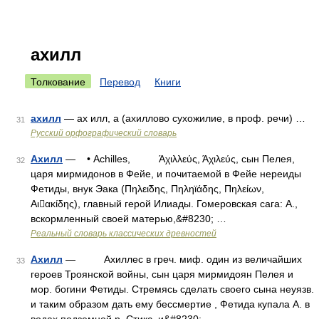
ахилл
Толкование
Перевод
Книги
ахилл
— ах илл, а (ахиллово сухожилие, в проф. речи) …
31
Русский орфографический словарь
Ахилл
— • Achilles, Άχιλλεύς, Άχιλεύς, сын Пелея,
32
царя мирмидонов в Фейе, и почитаемой в Фейе нереиды
Фетиды, внук Эака (Πηλει̃δης, Πηληϊάδης, Πηλείων,
Αιακίδης), главный герой Илиады. Гомеровская сага: А.,
вскормленный своей матерью,&#8230; …
Реальный словарь классических древностей
Ахилл
— Ахиллес в греч. миф. один из величайших
33
героев Троянской войны, сын царя мирмидоян Пелея и
мор. богини Фетиды. Стремясь сделать своего сына неуязв.
и таким образом дать ему бессмертие , Фетида купала А. в